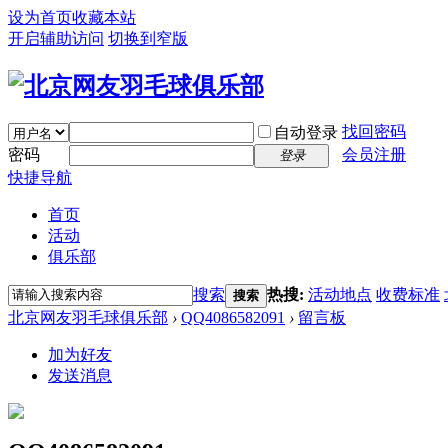
设为首页
收藏本站
开启辅助访问
切换到窄版
找回密码
自动登录
密码
会员注册
登录
快捷导航
首页
活动
俱乐部
搜索
热搜:
活动地点
收费标准
搜索
北京网友羽毛球俱乐部
›
QQ4086582091
›
留言板
加为好友
发送消息